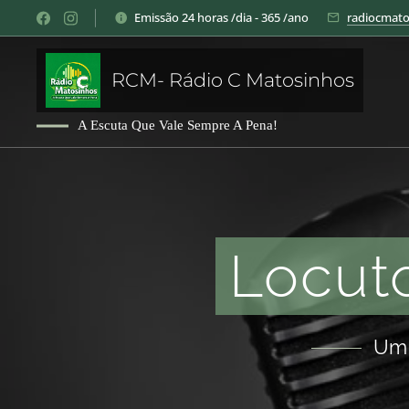
Emissão 24 horas /dia - 365 /ano
radiocmat
RCM- Rádio C Matosinhos
A Escuta Que Vale Sempre A Pena!
Locut
Um 