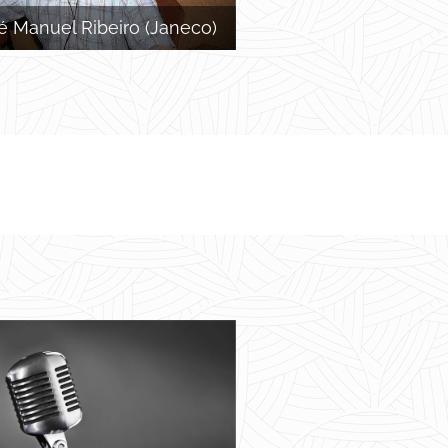
é Manuel Ribeiro (Janeco)