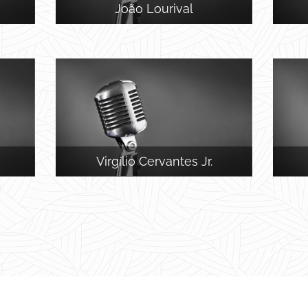
João Lourival
Virgílio Cervantes Jr.