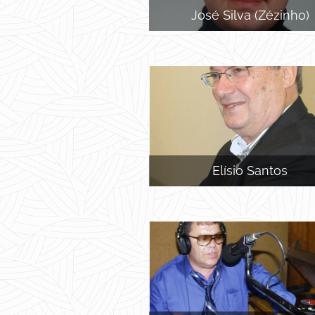
José Silva (Zézinho)
Elísio Santos