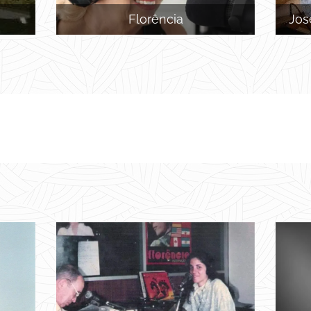
Florência
Jos